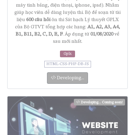
máy tính bảng, điện thoại, iphone, ipad). Nhằm
giúp học viên dễ dàng luyện thi. Bộ đề soạn từ tài
liệu
600 câu hỏi
ôn thi Sát hạch Lý thuyết GPLX
của Bộ GTVT tổng hợp các hạng:
A1, A2, A3, A4,
B1, B11, B2, C, D, E, F
. Áp dụng từ
01/08/2020
về
sau mới nhất.
Gplx
HTML-CSS-PHP-DB-JS
Developing...
Developing... Coming soon!