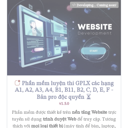
Developing... Coming soon!
Phần mềm luyện thi GPLX các hạng
A1, A2, A3, A4, B1, B11, B2, C, D, E, F -
Bản pro độc quyền
v1.5.0
Phần mềm được thiết kế trên
nền tảng Website
trực
tuyến sử dụng
trình duyệt Web
để truy cập. Tương
thích với
mọi loại thiết bị
(máy tính để bàn, laptop,