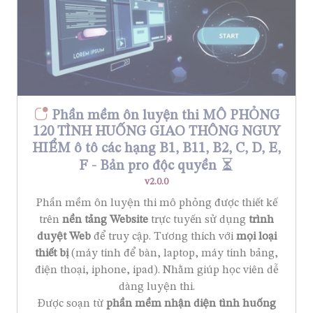
Phần mềm ôn luyện thi MÔ PHỎNG
120 TÌNH HUỐNG GIAO THÔNG NGUY
HIỂM ô tô các hạng B1, B11, B2, C, D, E,
F - Bản pro độc quyền
v2.0.0
Phần mềm ôn luyện thi mô phỏng được thiết kế
trên
nền tảng Website
trực tuyến sử dụng
trình
duyệt Web
để truy cập. Tương thích với
mọi loại
thiết bị
(máy tính để bàn, laptop, máy tính bảng,
điện thoại, iphone, ipad). Nhằm giúp học viên dễ
dàng luyện thi.
Được soạn từ
phần mềm nhận diện tình huống